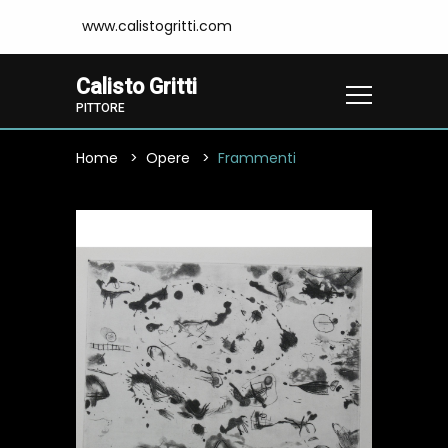
www.calistogritti.com
Calisto Gritti
PITTORE
Home
Opere
Frammenti