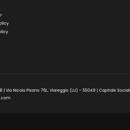
o
olicy
licy
 | Via Nicola Pisano 76L, Viareggio (LU) - 55049 | Capitale Social
e.com