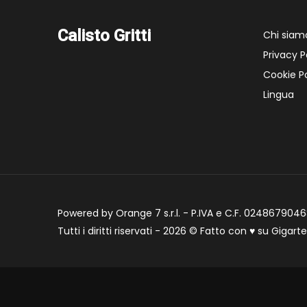
Calisto Gritti
Chi siam
Privacy P
Cookie Po
Lingua
Powered by Orange 7 s.r.l. - P.IVA e C.F. 02486790468
Tutti i diritti riservati - 2026 © Fatto con
♥
su
Gigart